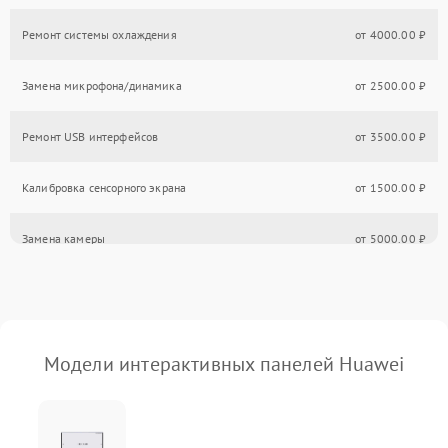
Ремонт системы охлаждения
от 4000.00 ₽
Замена микрофона/динамика
от 2500.00 ₽
Ремонт USB интерфейсов
от 3500.00 ₽
Калибровка сенсорного экрана
от 1500.00 ₽
Замена камеры
от 5000.00 ₽
Ремонт разъемов VGA/HDMI
от 4000.00 ₽
Обновление прошивки
от 2000.00 ₽
Модели интерактивных панелей Huawei
Замена корпусных элементов
от 3000.00 ₽
Ремонт механизма подставки/наклона
от 5000.00 ₽