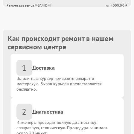
Ремонт разъемов VGA/HDMI
от 4000.00 ₽
Обновление прошивки
от 2000.00 ₽
Замена корпусных элементов
от 3000.00 ₽
Как происходит ремонт в нашем
сервисном центре
Ремонт механизма подставки/наклона
от 5000.00 ₽
1
Доставка
Вы или наш курьер привозите аппарат в
мастерскую. Вызов курьера предоставляется
бесплатно.
2
Диагностика
Инженеры проводят полную диагностику:
аппаратную, техническую. Процедура занимает
около 30 минут.