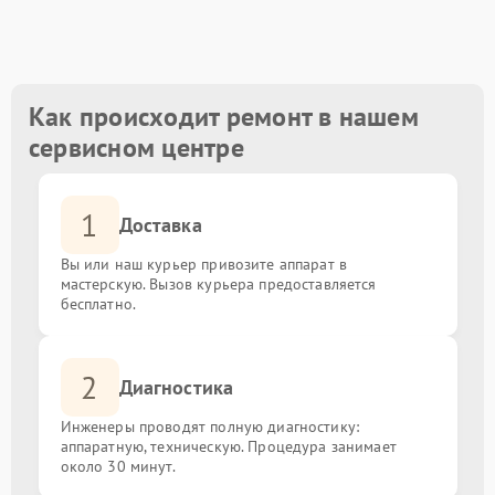
Ремонт разъемов VGA/HDMI
от 4000.00 ₽
Обновление прошивки
от 2000.00 ₽
Как происходит ремонт в нашем
сервисном центре
Замена корпусных элементов
от 3000.00 ₽
1
Ремонт механизма подставки/наклона
от 5000.00 ₽
Доставка
Вы или наш курьер привозите аппарат в
мастерскую. Вызов курьера предоставляется
бесплатно.
2
Диагностика
Инженеры проводят полную диагностику:
аппаратную, техническую. Процедура занимает
около 30 минут.