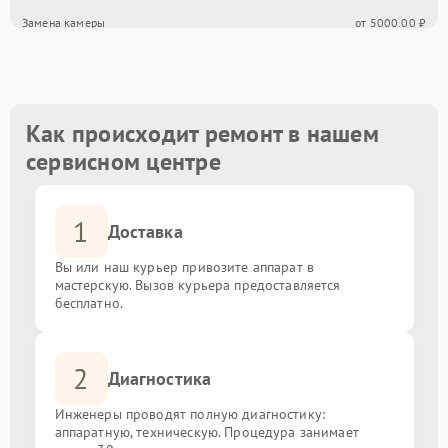
Замена камеры
от 5000.00 ₽
Ремонт разъемов VGA/HDMI
от 4000.00 ₽
Обновление прошивки
от 2000.00 ₽
Как происходит ремонт в нашем
сервисном центре
Замена корпусных элементов
от 3000.00 ₽
1
Ремонт механизма подставки/наклона
от 5000.00 ₽
Доставка
Вы или наш курьер привозите аппарат в
мастерскую. Вызов курьера предоставляется
бесплатно.
2
Диагностика
Инженеры проводят полную диагностику:
аппаратную, техническую. Процедура занимает