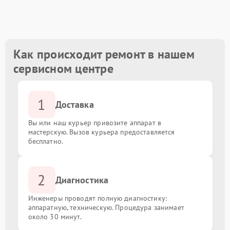
Замена разъемов (USB, HDMI, LAN)
от 1500.00 ₽
Ремонт видеокарты
от 3000.00 ₽
Как происходит ремонт в нашем
сервисном центре
Восстановление данных с накопителя
от 3000.00 ₽
1
Модернизация (апгрейд) мини-ПК
от 2000.00 ₽
Доставка
Вы или наш курьер привозите аппарат в
мастерскую. Вызов курьера предоставляется
бесплатно.
2
Диагностика
Инженеры проводят полную диагностику:
аппаратную, техническую. Процедура занимает
около 30 минут.