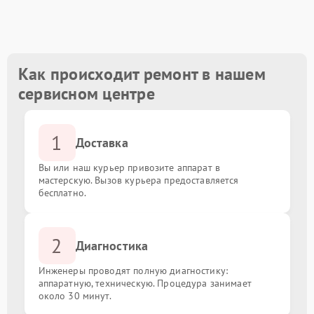
Замена разъемов (USB, HDMI, LAN)
от 1500.00 ₽
Ремонт видеокарты
от 3000.00 ₽
Как происходит ремонт в нашем
сервисном центре
Восстановление данных с накопителя
от 3000.00 ₽
1
Модернизация (апгрейд) мини-ПК
от 2000.00 ₽
Доставка
Вы или наш курьер привозите аппарат в
мастерскую. Вызов курьера предоставляется
бесплатно.
2
Диагностика
Инженеры проводят полную диагностику:
аппаратную, техническую. Процедура занимает
около 30 минут.