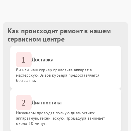
Замена кулера
от 1000.00 ₽
Замена блока питания
от 900.00 ₽
Как происходит ремонт в нашем
сервисном центре
Замена процессора
от 2000.00 ₽
1
Ремонт системы охлаждения
от 3000.00 ₽
Доставка
Вы или наш курьер привозите аппарат в
Восстановление информации с жесткого диска
от 2500.00 ₽
мастерскую. Вызов курьера предоставляется
бесплатно.
Замена оперативной памяти
от 1000.00 ₽
2
Диагностика
Замена материнской платы
от 1500.00 ₽
Инженеры проводят полную диагностику:
аппаратную, техническую. Процедура занимает
около 30 минут.