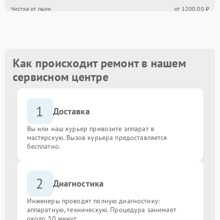
Чистка от пыли
от 1200.00 ₽
Замена кулера
от 1000.00 ₽
Замена блока питания
от 900.00 ₽
Как происходит ремонт в нашем
сервисном центре
Замена процессора
от 2000.00 ₽
1
Ремонт системы охлаждения
от 3000.00 ₽
Доставка
Вы или наш курьер привозите аппарат в
Восстановление информации с жесткого диска
от 2500.00 ₽
мастерскую. Вызов курьера предоставляется
бесплатно.
Замена оперативной памяти
от 1000.00 ₽
2
Диагностика
Инженеры проводят полную диагностику:
аппаратную, техническую. Процедура занимает
около 30 минут.