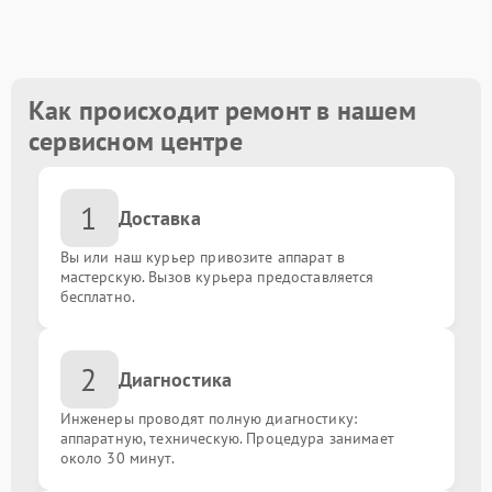
Замена блока питания
от 900.00 ₽
Замена процессора
от 2000.00 ₽
Как происходит ремонт в нашем
сервисном центре
Ремонт системы охлаждения
от 3000.00 ₽
1
Восстановление информации с жесткого диска
от 2500.00 ₽
Доставка
Вы или наш курьер привозите аппарат в
Замена оперативной памяти
от 1000.00 ₽
мастерскую. Вызов курьера предоставляется
бесплатно.
Замена материнской платы
от 1500.00 ₽
2
Диагностика
Инженеры проводят полную диагностику:
аппаратную, техническую. Процедура занимает
около 30 минут.