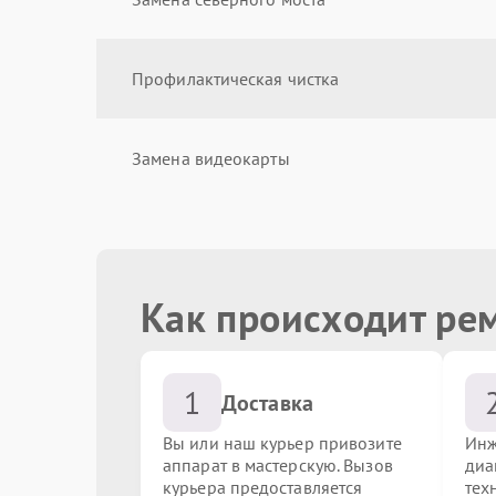
Профилактическая чистка
Замена видеокарты
Замена звуковой карты
Как происходит ре
Замена жестких дисков (SSD, HDD)
1
Чистка от пыли
Доставка
Вы или наш курьер привозите
Инж
аппарат в мастерскую. Вызов
диа
Замена кулера
курьера предоставляется
тех