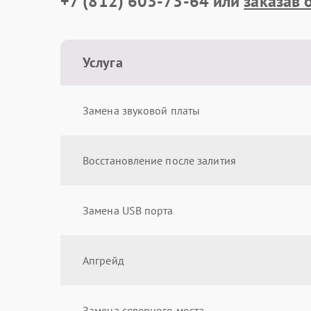
+7 (812) 603-73-64
или
заказав 
Услуга
Замена звуковой платы
Восстановление после залития
Замена USB порта
Апгрейд
Замена северного моста