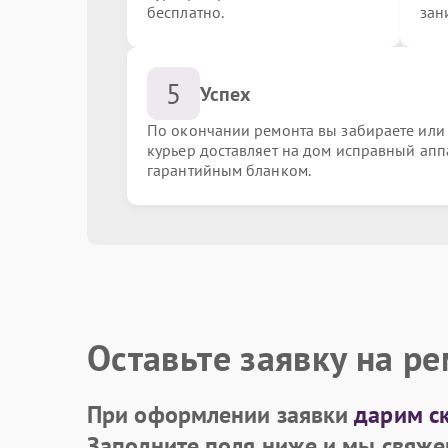
бесплатно.
зан
Замена процессора
5
Успех
Ремонт системы охлаждения
По окончании ремонта вы забираете или
курьер доставляет на дом исправный апп
гарантийным бланком.
Восстановление информации с жесткого дис
Замена оперативной памяти
Замена материнской платы
Оставьте заявку на р
При оформлении заявки
дарим с
Заполните поля ниже и мы свяже