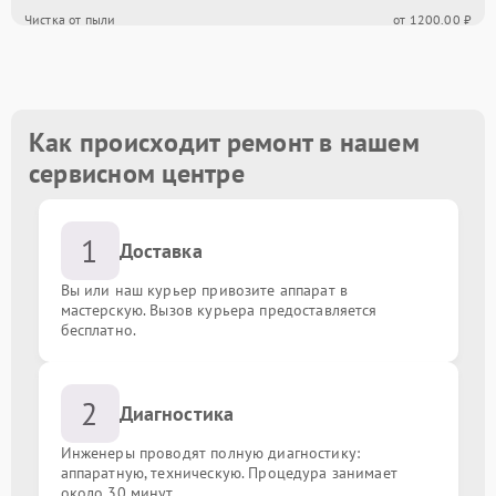
Чистка от пыли
от 1200.00 ₽
Замена кулера
от 1000.00 ₽
Замена блока питания
от 900.00 ₽
Как происходит ремонт в нашем
сервисном центре
Замена процессора
от 2000.00 ₽
1
Ремонт системы охлаждения
от 3000.00 ₽
Доставка
Вы или наш курьер привозите аппарат в
Восстановление информации с жесткого диска
от 2500.00 ₽
мастерскую. Вызов курьера предоставляется
бесплатно.
Замена оперативной памяти
от 1000.00 ₽
2
Диагностика
Инженеры проводят полную диагностику:
аппаратную, техническую. Процедура занимает
около 30 минут.