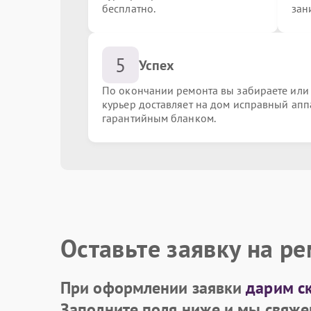
бесплатно.
зан
Замена блока питания
5
Успех
Ремонт системы охлаждения
По окончании ремонта вы забираете или
курьер доставляет на дом исправный апп
гарантийным бланком.
Восстановление информации с жесткого дис
Замена оперативной памяти
Замена материнской платы
Оставьте заявку на р
При оформлении заявки
дарим с
Заполните поля ниже и мы свяже