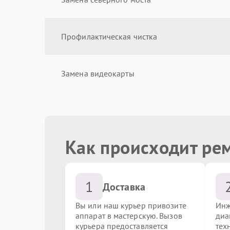
Профилактическая чистка
Замена видеокарты
Замена звуковой карты
Как происходит ре
Замена жестких дисков (SSD, HDD)
1
Чистка от пыли
Доставка
Вы или наш курьер привозите
Инж
аппарат в мастерскую. Вызов
диа
Замена кулера
курьера предоставляется
тех