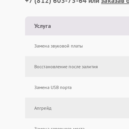
+7 (812) 603-73-64
или
заказав 
Услуга
Замена звуковой платы
Восстановление после залития
Замена USB порта
Апгрейд
Замена северного моста