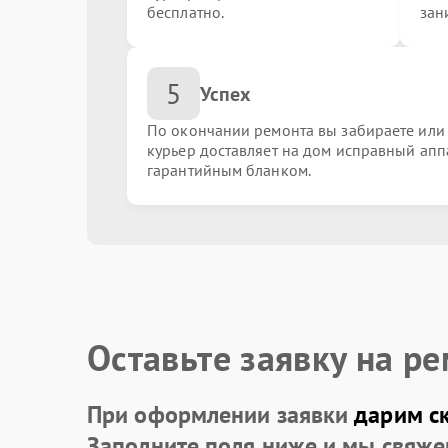
бесплатно.
зан
Замена блока питания
5
Успех
Ремонт системы охлаждения
По окончании ремонта вы забираете или
курьер доставляет на дом исправный апп
гарантийным бланком.
Восстановление информации с жесткого дис
Замена оперативной памяти
Замена материнской платы
Оставьте заявку на р
При оформлении заявки
дарим с
Заполните поля ниже и мы свяже