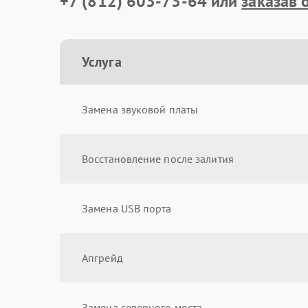
+7 (812) 603-73-64
или
заказав 
Услуга
Замена звуковой платы
Восстановление после залития
Замена USB порта
Апгрейд
Замена северного моста