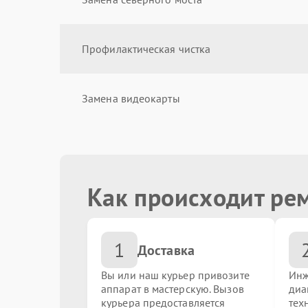
Профилактическая чистка
Замена видеокарты
Замена звуковой карты
Как происходит ре
Замена жестких дисков (SSD, HDD)
1
Чистка от пыли
Доставка
Вы или наш курьер привозите
Инж
аппарат в мастерскую. Вызов
диа
Замена кулера
курьера предоставляется
тех