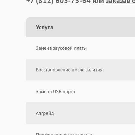
+7 (812) 603-73-64
или
заказав 
Услуга
Замена звуковой платы
Восстановление после залития
Замена USB порта
Апгрейд
Профилактическая чистка