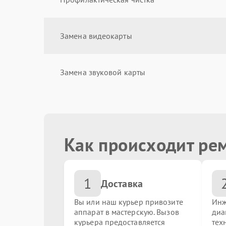
Замена видеокарты
Замена звуковой карты
Замена жестких дисков (SSD, HDD)
Как происходит ре
Чистка от пыли
1
Замена кулера
Доставка
Вы или наш курьер привозите
Инж
аппарат в мастерскую. Вызов
диа
Замена блока питания
курьера предоставляется
тех