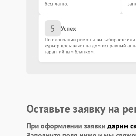
бесплатно.
зан
Замена процессора
5
Успех
Ремонт системы охлаждения
По окончании ремонта вы забираете или
курьер доставляет на дом исправный апп
гарантийным бланком.
Восстановление информации с жесткого дис
Замена оперативной памяти
Замена материнской платы
Оставьте заявку на р
При оформлении заявки
дарим с
Заполните поля ниже и мы свяже