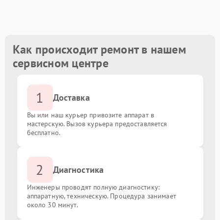
Замена блока питания
от 900.00 ₽
Замена процессора
от 2000.00 ₽
Как происходит ремонт в нашем
сервисном центре
Ремонт системы охлаждения
от 3000.00 ₽
1
Восстановление информации с жесткого диска
от 2500.00 ₽
Доставка
Вы или наш курьер привозите аппарат в
Замена оперативной памяти
от 1000.00 ₽
мастерскую. Вызов курьера предоставляется
бесплатно.
Замена материнской платы
от 1500.00 ₽
2
Диагностика
Инженеры проводят полную диагностику:
аппаратную, техническую. Процедура занимает
около 30 минут.