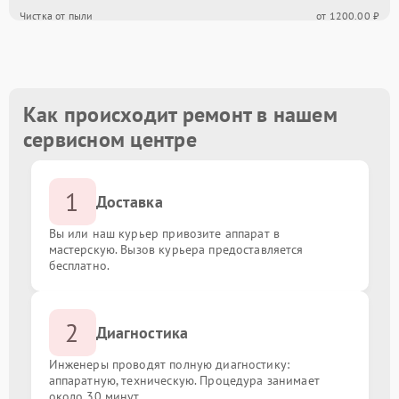
Чистка от пыли
от 1200.00 ₽
Замена кулера
от 1000.00 ₽
Замена процессора
от 2000.00 ₽
Как происходит ремонт в нашем
сервисном центре
Ремонт системы охлаждения
от 3000.00 ₽
1
Восстановление информации с жесткого диска
от 2500.00 ₽
Доставка
Вы или наш курьер привозите аппарат в
Замена оперативной памяти
от 1000.00 ₽
мастерскую. Вызов курьера предоставляется
бесплатно.
Замена материнской платы
от 1500.00 ₽
2
Диагностика
Инженеры проводят полную диагностику:
аппаратную, техническую. Процедура занимает
около 30 минут.