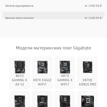
Замена аудиоразъема
от 1500.00 ₽
Замена порта питания
от 1100.00 ₽
Замена южного моста
от 1500.00 ₽
Восстановление после залития
от 1600.00 ₽
Модели материнских плат Gigabyte
Замена USB порта
от 1500.00 ₽
Замена порта VGA
от 1500.00 ₽
B650
X870
Замена сокета
от 1900.00 ₽
GAMING X
X870 EAGLE
GAMING X
X870E
AX V2
WIFI7
WIFI7
AORUS PRO
Замена мультиконтроллера
от 1800.00 ₽
Замена контроллеров
от 1800.00 ₽