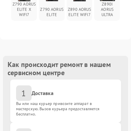
Z790 AORUS
Z890I
ELITE X
Z790 AORUS
Z890 AORUS
AORUS
Замена чипов
от 1800.00 ₽
WIFI7
ELITE
ELITE WIFI7
ULTRA
Ремонт цепи питания
от 1800.00 ₽
Настройка BIOS
от 1350.00 ₽
Замена конденсаторов
от 1300.00 ₽
Как происходит ремонт в нашем
Установка кулера
от 1500.00 ₽
сервисном центре
Ремонт системы управления
от 1800.00 ₽
1
Доставка
Восстановление дорожек
от 1300.00 ₽
Вы или наш курьер привозите аппарат в
мастерскую. Вызов курьера предоставляется
бесплатно.
Замена резисторов
от 1200.00 ₽
Обновление BIOS
от 2200.00 ₽