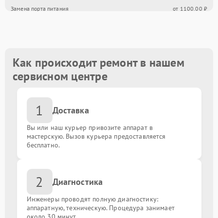
Замена порта питания
от 1100.00 ₽
Замена южного моста
от 1500.00 ₽
Восстановление после залития
от 1600.00 ₽
Как происходит ремонт в нашем
сервисном центре
Замена USB порта
от 1500.00 ₽
1
Замена порта VGA
от 1500.00 ₽
Доставка
Вы или наш курьер привозите аппарат в
Замена сокета
от 1900.00 ₽
мастерскую. Вызов курьера предоставляется
бесплатно.
Замена мультиконтроллера
от 1800.00 ₽
2
Диагностика
Замена контроллеров
от 1800.00 ₽
Инженеры проводят полную диагностику:
Замена чипов
аппаратную, техническую. Процедура занимает
от 1800.00 ₽
около 30 минут.