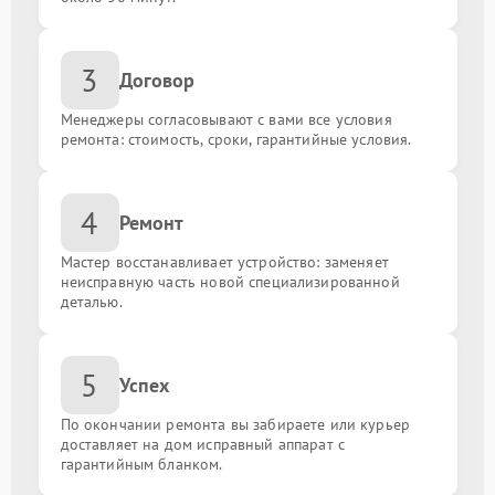
Ремонт цепи питания
от 1800.00 ₽
3
Договор
Настройка BIOS
от 1350.00 ₽
Менеджеры согласовывают с вами все условия
ремонта: стоимость, сроки, гарантийные условия.
Замена конденсаторов
от 1300.00 ₽
Установка кулера
от 1500.00 ₽
4
Ремонт
Ремонт системы управления
от 1800.00 ₽
Мастер восстанавливает устройство: заменяет
неисправную часть новой специализированной
деталью.
Восстановление дорожек
от 1300.00 ₽
Замена резисторов
от 1200.00 ₽
5
Успех
По окончании ремонта вы забираете или курьер
Обновление BIOS
от 2200.00 ₽
доставляет на дом исправный аппарат с
гарантийным бланком.
Замена порта HDMI
от 1500.00 ₽