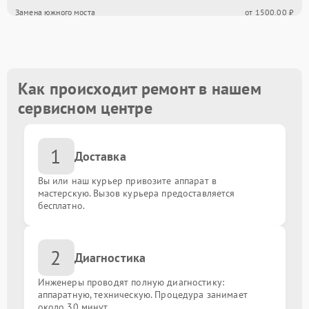
Замена южного моста
от 1500.00 ₽
Восстановление после залития
от 1600.00 ₽
Замена USB порта
от 1500.00 ₽
Как происходит ремонт в нашем
сервисном центре
Замена порта VGA
от 1500.00 ₽
1
Замена сокета
от 1900.00 ₽
Доставка
Вы или наш курьер привозите аппарат в
Замена мультиконтроллера
от 1800.00 ₽
мастерскую. Вызов курьера предоставляется
бесплатно.
Замена контроллеров
от 1800.00 ₽
2
Диагностика
Замена чипов
от 1800.00 ₽
Инженеры проводят полную диагностику:
Ремонт цепи питания
аппаратную, техническую. Процедура занимает
от 1800.00 ₽
около 30 минут.