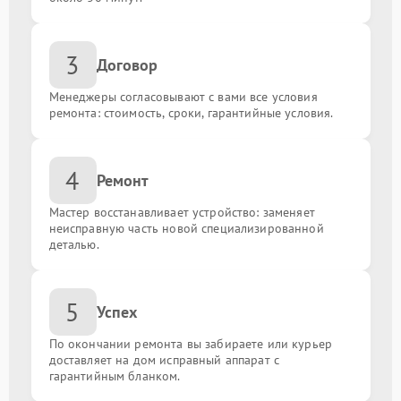
Настройка BIOS
от 1350.00 ₽
3
Договор
Замена конденсаторов
от 1300.00 ₽
Менеджеры согласовывают с вами все условия
ремонта: стоимость, сроки, гарантийные условия.
Установка кулера
от 1500.00 ₽
Ремонт системы управления
от 1800.00 ₽
4
Ремонт
Восстановление дорожек
от 1300.00 ₽
Мастер восстанавливает устройство: заменяет
неисправную часть новой специализированной
деталью.
Замена резисторов
от 1200.00 ₽
Обновление BIOS
от 2200.00 ₽
5
Успех
По окончании ремонта вы забираете или курьер
Замена батарейки биоса
от 250.00 ₽
доставляет на дом исправный аппарат с
гарантийным бланком.
Замена порта HDMI
от 1500.00 ₽