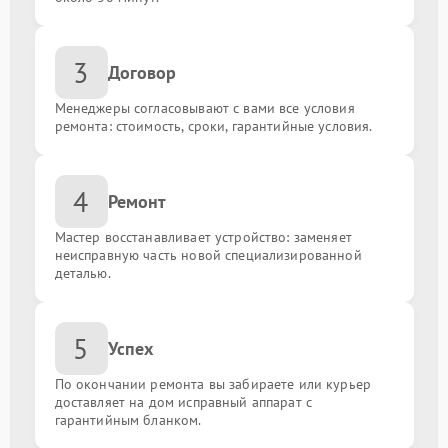
Настройка BIOS
от 1350.00 ₽
3
Договор
Замена конденсаторов
от 1300.00 ₽
Менеджеры согласовывают с вами все условия
ремонта: стоимость, сроки, гарантийные условия.
Установка кулера
от 1500.00 ₽
Ремонт системы управления
от 1800.00 ₽
4
Ремонт
Восстановление дорожек
от 1300.00 ₽
Мастер восстанавливает устройство: заменяет
неисправную часть новой специализированной
деталью.
Замена резисторов
от 1200.00 ₽
Обновление BIOS
от 2200.00 ₽
5
Успех
По окончании ремонта вы забираете или курьер
Замена батарейки биоса
от 250.00 ₽
доставляет на дом исправный аппарат с
гарантийным бланком.
Замена порта HDMI
от 1500.00 ₽