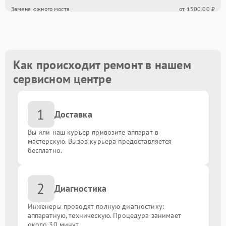
Замена южного моста
от 1500.00 ₽
Восстановление после залития
от 1600.00 ₽
Замена USB порта
от 1500.00 ₽
Как происходит ремонт в нашем
сервисном центре
Замена порта VGA
от 1500.00 ₽
1
Замена сокета
от 1900.00 ₽
Доставка
Вы или наш курьер привозите аппарат в
Замена мультиконтроллера
от 1800.00 ₽
мастерскую. Вызов курьера предоставляется
бесплатно.
Замена контроллеров
от 1800.00 ₽
2
Диагностика
Замена чипов
от 1800.00 ₽
Инженеры проводят полную диагностику:
Ремонт цепи питания
аппаратную, техническую. Процедура занимает
от 1800.00 ₽
около 30 минут.