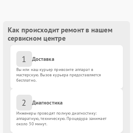
Замена южного моста
от 1500.00 ₽
Восстановление после залития
от 1600.00 ₽
Как происходит ремонт в нашем
сервисном центре
Замена USB порта
от 1500.00 ₽
1
Замена порта VGA
от 1500.00 ₽
Доставка
Вы или наш курьер привозите аппарат в
Замена мультиконтроллера
от 1800.00 ₽
мастерскую. Вызов курьера предоставляется
бесплатно.
Замена контроллеров
от 1800.00 ₽
2
Диагностика
Замена чипов
от 1800.00 ₽
Инженеры проводят полную диагностику:
Ремонт цепи питания
аппаратную, техническую. Процедура занимает
от 1800.00 ₽
около 30 минут.