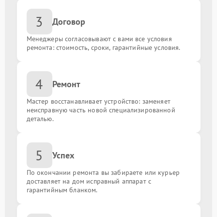
Настройка BIOS
от 1350.00 ₽
3
Договор
Замена конденсаторов
от 1300.00 ₽
Менеджеры согласовывают с вами все условия
ремонта: стоимость, сроки, гарантийные условия.
Установка кулера
от 1500.00 ₽
Ремонт системы управления
от 1800.00 ₽
4
Ремонт
Восстановление дорожек
от 1300.00 ₽
Мастер восстанавливает устройство: заменяет
неисправную часть новой специализированной
деталью.
Замена резисторов
от 1200.00 ₽
Обновление BIOS
от 2200.00 ₽
5
Успех
По окончании ремонта вы забираете или курьер
Замена батарейки биоса
от 250.00 ₽
доставляет на дом исправный аппарат с
гарантийным бланком.
Замена порта HDMI
от 1500.00 ₽