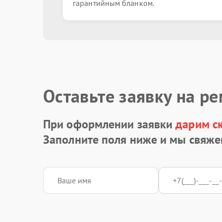
гарантийным бланком.
Ремонт / замена видеочипа
Замена цепи питания
Восстановление токопроводящих дорожек
Оставьте заявку на р
При оформлении заявки
дарим с
Ремонт системы охлаждения
Заполните поля ниже и мы свяже
Замена / установка SSD
Замена процессора