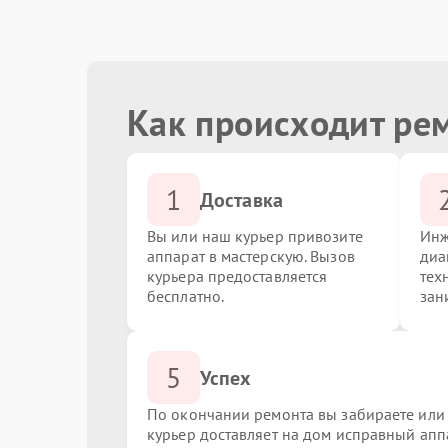
Ремонт / замена экрана
Как происходит ре
Замена матрицы
1
Чистка системы охлаждения
Доставка
Вы или наш курьер привозите
Инж
аппарат в мастерскую. Вызов
диа
Замена CD/DVD-RAM
курьера предоставляется
тех
бесплатно.
зан
Замена USB порта
5
Успех
Замена южного моста
По окончании ремонта вы забираете или
курьер доставляет на дом исправный апп