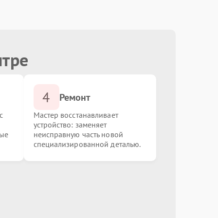
от 800.00 ₽
Выбрать
нтре
от 350.00 ₽
Выбрать
4
от 1000.00 ₽
Выбрать
Ремонт
с
Мастер восстанавливает
устройство: заменяет
от 500.00 ₽
Выбрать
ные
неисправную часть новой
специализированной деталью.
от 700.00 ₽
Выбрать
от 3000.00 ₽
Выбрать