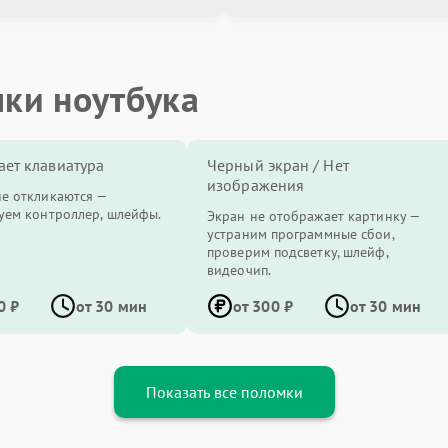
мки ноутбука
ает клавиатура
Черный экран / Нет
изображения
е откликаются —
уем контроллер, шлейфы.
Экран не отображает картинку —
устраним программные сбои,
проверим подсветку, шлейф,
видеочип.
0 ₽
от 30 мин
от 300 ₽
от 30 мин
Показать все поломки