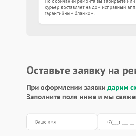
По окончании ремонта вы забираете или
курьер доставляет на дом исправный апп
Замена звуковой карты
гарантийным бланком.
Замена кулера
Замена микрофона
Оставьте заявку на р
Замена оперативной памяти
При оформлении заявки
дарим с
Заполните поля ниже и мы свяже
Замена шлейфа
Замена матрицы