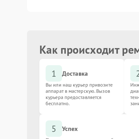
Замена Wi-Fi
Ремонт цепи питания
Как происходит ре
Замена материнской платы
1
Доставка
Замена разъемов (HDMI, DVI, DisplayPort)
Вы или наш курьер привозите
Инж
аппарат в мастерскую. Вызов
диа
курьера предоставляется
тех
бесплатно.
зан
Замена жестких дисков (SSD, HDD)
5
Успех
Замена USB порта