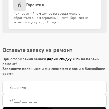
6
Ремонт блока питания
от 700.00 ₽
Гарантия
При гарантийном случае вы всегда можете
Ремонт гнезда зарядки
от 1300.00 ₽
обратиться в наш сервисный центр. Гарантия на
запчасти и услуги до 1 года.
Ремонт крышки
от 1400.00 ₽
Замена термопасты
от 750.00 ₽
Оставьте заявку на ремонт
Апгрейд
от 600.00 ₽
При оформлении заявки
дарим скидку 20%
на первый
ремонт!
Ремонт корпуса
от 1500.00 ₽
Заполните поля ниже и мы свяжемся с вами в ближайшее
время.
Ремонт подсветки клавиатуры
от 1000.00 ₽
Переустановка Windows
от 1000.00 ₽
Удаление вирусов
от 1200.00 ₽