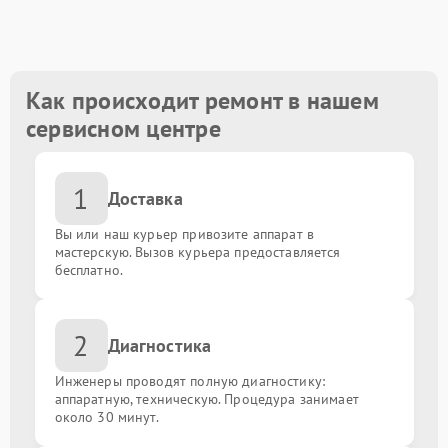
Прошивка BIOS
от 800.00 ₽
Замена северного моста
от 1500.00 ₽
Как происходит ремонт в нашем
сервисном центре
Замена Wi-Fi
от 1500.00 ₽
1
Ремонт цепи питания
от 2500.00 ₽
Доставка
Вы или наш курьер привозите аппарат в
Замена материнской платы
от 1200.00 ₽
мастерскую. Вызов курьера предоставляется
бесплатно.
Замена разъемов (HDMI, DVI, DisplayPort)
от 600.00 ₽
2
Диагностика
Замена жестких дисков (SSD, HDD)
от 500.00 ₽
Инженеры проводят полную диагностику:
Замена USB порта
аппаратную, техническую. Процедура занимает
от 700.00 ₽
около 30 минут.