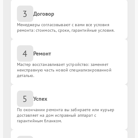
Замена звуковой карты
от 700.00 ₽
3
Договор
Замена кулера
от 600.00 ₽
Менеджеры согласовывают с вами все условия
ремонта: стоимость, сроки, гарантийные условия.
Замена микрофона
от 600.00 ₽
Замена оперативной памяти
от 300.00 ₽
4
Ремонт
Замена шлейфа
от 700.00 ₽
Мастер восстанавливает устройство: заменяет
неисправную часть новой специализированной
деталью.
Замена матрицы
от 1300.00 ₽
Чистка от пыли
от 1000.00 ₽
5
Успех
По окончании ремонта вы забираете или курьер
Замена аккумулятора
от 1200.00 ₽
доставляет на дом исправный аппарат с
гарантийным бланком.
Ремонт петель
от 1200.00 ₽