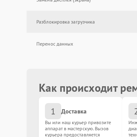
Разблокировка загрузчика
Перенос данных
Замена боковых кнопок
Как происходит ре
Замена материнской платы
1
Замена аккумулятора
Доставка
Вы или наш курьер привозите
Инж
аппарат в мастерскую. Вызов
диа
Замена разъема наушников
курьера предоставляется
тех