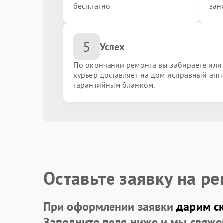
бесплатно.
зан
Замена основной или фронтальной камеры
5
Успех
Сложный программный ремонт
По окончании ремонта вы забираете или
курьер доставляет на дом исправный апп
гарантийным бланком.
Разблокировка устройства (с сохранением да
Разблокировать графический ключ
Обновление ПО с сохранением данных
Оставьте заявку на р
При оформлении заявки
дарим с
Замена слота сим карты
Заполните поля ниже и мы свяже