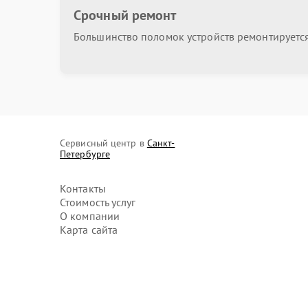
Срочный ремонт
Замена вибромотора
Большинство поломок устройств ремонтируется 
Замена модуля gps
Замена шлейфа
Сервисный центр в
Санкт-
Петербурге
Замена Wi-Fi модуля
Контакты
Стоимость услуг
Восстановление корпуса
О компании
Карта сайта
Защита гидрогелевой пленкой