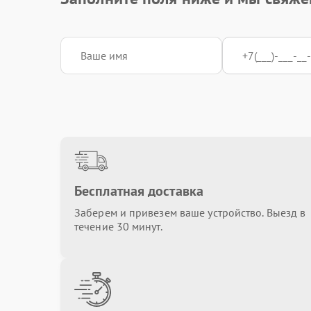
Ремонт / замена NFC модуля
Ремонт / замена гнезда зарядки
Замена пленки
Сброс пароля
Бесплатная доставка
Заберем и привезем ваше устройство. Выезд в
течение 30 минут.
Замена задней крышки
Сброс до заводских настроек