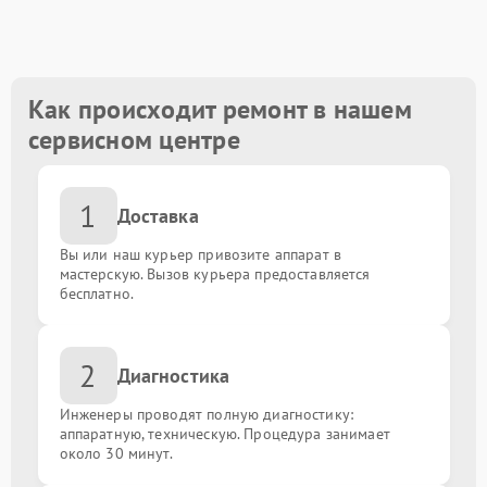
Замена контроллера
от 1300.00 ₽
Ремонт блока управления
от 1000.00 ₽
Как происходит ремонт в нашем
сервисном центре
Замена / ремонт блока питания
от 1500.00 ₽
1
Замена экрана / матрицы
от 100000.00 ₽
Доставка
Вы или наш курьер привозите аппарат в
Замена материнской платы
от 1600.00 ₽
мастерскую. Вызов курьера предоставляется
бесплатно.
Замена / ремонт шлейфа
от 1500.00 ₽
2
Диагностика
Замена корпуса
от 1400.00 ₽
Инженеры проводят полную диагностику:
Комплексная чистка
аппаратную, техническую. Процедура занимает
от 1400.00 ₽
около 30 минут.