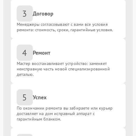
Замена сигнальной платы
от 1300.00 ₽
3
Договор
Замена резистора
от 1500.00 ₽
Менеджеры согласовывают с вами все условия
ремонта: стоимость, сроки, гарантийные условия.
Замена предохранителя
от 1500.00 ₽
Замена платы обработки видеосигнала
от 1800.00 ₽
4
Ремонт
Замена ИК-приемника
от 1500.00 ₽
Мастер восстанавливает устройство: заменяет
неисправную часть новой специализированной
деталью.
Замена разъема AUX
от 1200.00 ₽
Замена SCART-разъема
от 1200.00 ₽
5
Успех
По окончании ремонта вы забираете или курьер
Замена шнура питания
от 1500.00 ₽
доставляет на дом исправный аппарат с
гарантийным бланком.
Восстановление после попадания влаги
от 1600.00 ₽