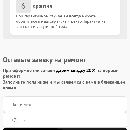
6
Замена антенны
от 1500.00 ₽
Гарантия
При гарантийном случае вы всегда можете
Замена / ремонт подсветки
от 1500.00 ₽
обратиться в наш сервисный центр. Гарантия на
запчасти и услуги до 1 года.
Прошивка / разблокировка
от 900.00 ₽
Замена контроллера питания (мультиконтроллера)
от 2100.00 ₽
Оставьте заявку на ремонт
Ремонт на дому
от 1000.00 ₽
При оформлении заявки
дарим скидку 20%
на первый
ремонт!
Заполните поля ниже и мы свяжемся с вами в ближайшее
время.