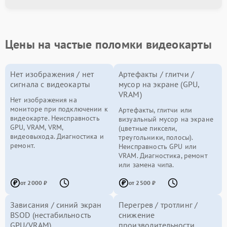
Цены на частые поломки видеокарты
Нет изображения / нет
Артефакты / глитчи /
сигнала с видеокарты
мусор на экране (GPU,
VRAM)
Нет изображения на
мониторе при подключении к
Артефакты, глитчи или
видеокарте. Неисправность
визуальный мусор на экране
GPU, VRAM, VRM,
(цветные пиксели,
видеовыхода. Диагностика и
треугольники, полосы).
ремонт.
Неисправность GPU или
VRAM. Диагностика, ремонт
или замена чипа.
от 2000 ₽
от 2500 ₽
Зависания / синий экран
Перегрев / тротлинг /
BSOD (нестабильность
снижение
GPU/VRAM)
производительности