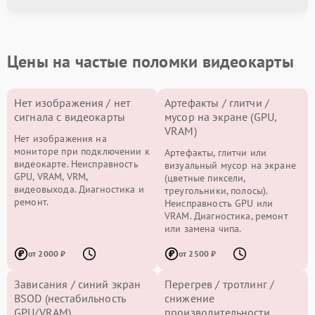
Цены на частые поломки видеокарты
Нет изображения / нет
Артефакты / глитчи /
сигнала с видеокарты
мусор на экране (GPU,
VRAM)
Нет изображения на
мониторе при подключении к
Артефакты, глитчи или
видеокарте. Неисправность
визуальный мусор на экране
GPU, VRAM, VRM,
(цветные пиксели,
видеовыхода. Диагностика и
треугольники, полосы).
ремонт.
Неисправность GPU или
VRAM. Диагностика, ремонт
или замена чипа.
от 2000 ₽
от 2500 ₽
Зависания / синий экран
Перегрев / тротлинг /
BSOD (нестабильность
снижение
GPU/VRAM)
производительности