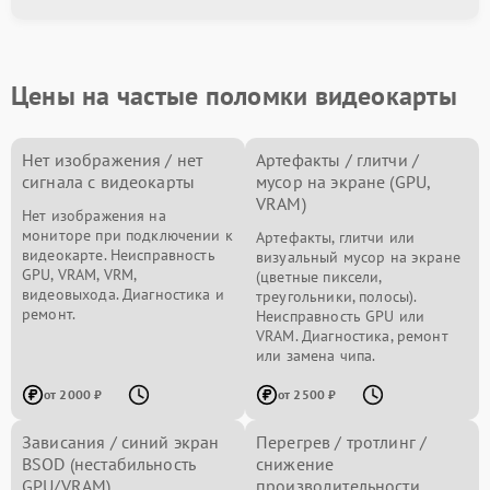
Цены на частые поломки видеокарты
Нет изображения / нет
Артефакты / глитчи /
сигнала с видеокарты
мусор на экране (GPU,
VRAM)
Нет изображения на
мониторе при подключении к
Артефакты, глитчи или
видеокарте. Неисправность
визуальный мусор на экране
GPU, VRAM, VRM,
(цветные пиксели,
видеовыхода. Диагностика и
треугольники, полосы).
ремонт.
Неисправность GPU или
VRAM. Диагностика, ремонт
или замена чипа.
от 2000 ₽
от 2500 ₽
Зависания / синий экран
Перегрев / тротлинг /
BSOD (нестабильность
снижение
GPU/VRAM)
производительности